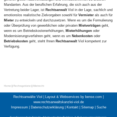
Mandanten. Aus der beruflichen Erfahrung, die sich auch aus der
Vertretung beider Lager, ist
Rechtsanwalt
Viol in der Lage, sachlich und
emotionslos realistische Zielvorgaben sowohl für
Vermieter
als auch für
Mieter
zu entwickeln und durchzusetzen. Wenn es um die Formulierung
oder Überprüfung von gewerblichen oder privaten
Mietverträgen
geht,
wenn es um Betriebskostenerhöhungen,
Mieterhöhungen
oder
Modernisierungsverfahren geht, wenn es um
Nebenkosten
oder
Betriebskosten
geht, steht Ihnen
Rechtsanwalt
Viol kompetent zur
Verfügung.
Home
|
Rechtsgebiete
|
Mietrecht
Rechtsanwälte Viol |
Layout & Webservices by bense.com
|
www.rechtsanwaltskanzlei-viol.de
Impressum
|
Datenschutzerklärung
|
Kontakt
|
Sitemap
|
Suche