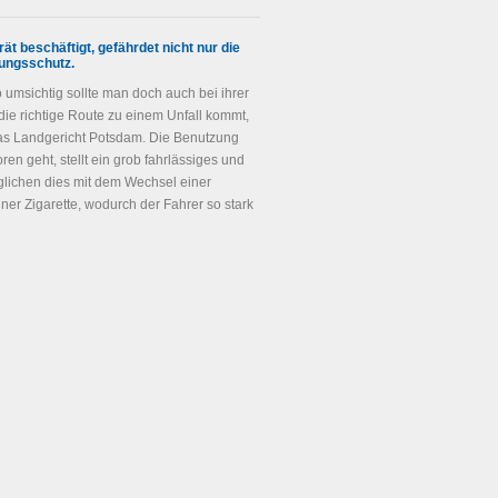
ät beschäftigt, gefährdet nicht nur die
rungsschutz.
umsichtig sollte man doch auch bei ihrer
e richtige Route zu einem Unfall kommt,
as Landgericht Potsdam. Die Benutzung
ren geht, stellt ein grob fahrlässiges und
glichen dies mit dem Wechsel einer
er Zigarette, wodurch der Fahrer so stark