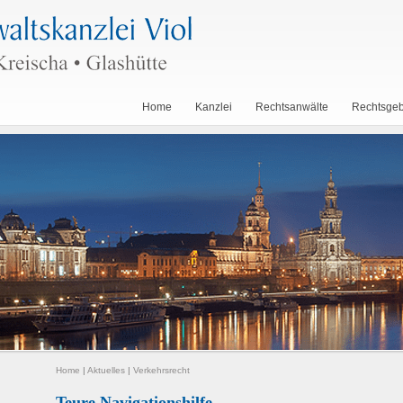
Home
Kanzlei
Rechtsanwälte
Rechtsgeb
Home
|
Aktuelles
|
Verkehrsrecht
Teure Navigationshilfe