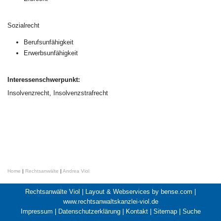
Sozialrecht
Berufsunfähigkeit
Erwerbsunfähigkeit
Interessenschwerpunkt:
Insolvenzrecht, Insolvenzstrafrecht
Home
|
Rechtsanwälte
|
Andrea Viol
Rechtsanwälte Viol |
Layout & Webservices by bense.com
|
www.rechtsanwaltskanzlei-viol.de
Impressum
|
Datenschutzerklärung
|
Kontakt
|
Sitemap
|
Suche