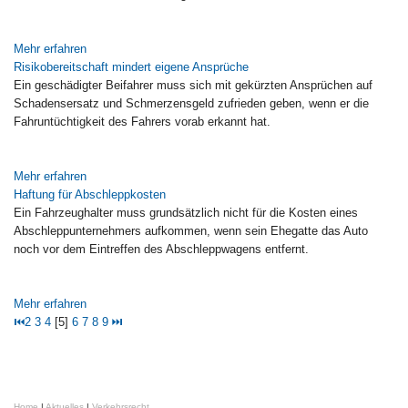
Mehr erfahren
Risikobereitschaft mindert eigene Ansprüche
Ein geschädigter Beifahrer muss sich mit gekürzten Ansprüchen auf
Schadensersatz und Schmerzensgeld zufrieden geben, wenn er die
Fahruntüchtigkeit des Fahrers vorab erkannt hat.
Mehr erfahren
Haftung für Abschleppkosten
Ein Fahrzeughalter muss grundsätzlich nicht für die Kosten eines
Abschleppunternehmers aufkommen, wenn sein Ehegatte das Auto
noch vor dem Eintreffen des Abschleppwagens entfernt.
Mehr erfahren
⏮
2
3
4
[5]
6
7
8
9
⏭
Home
|
Aktuelles
|
Verkehrsrecht