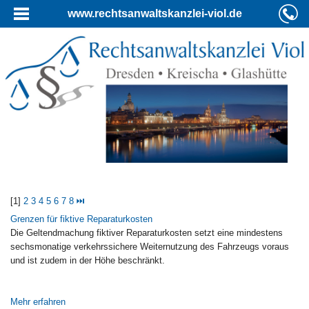
www.rechtsanwaltskanzlei-viol.de
[1]
2
3
4
5
6
7
8
⏭
Grenzen für fiktive Reparaturkosten
Die Geltendmachung fiktiver Reparaturkosten setzt eine mindestens
sechsmonatige verkehrssichere Weiternutzung des Fahrzeugs voraus
und ist zudem in der Höhe beschränkt.
Mehr erfahren