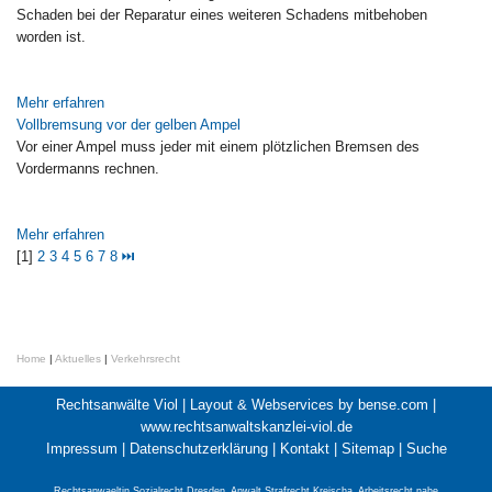
Schaden bei der Reparatur eines weiteren Schadens mitbehoben
worden ist.
Mehr erfahren
Vollbremsung vor der gelben Ampel
Vor einer Ampel muss jeder mit einem plötzlichen Bremsen des
Vordermanns rechnen.
Mehr erfahren
[1]
2
3
4
5
6
7
8
⏭
Home
|
Aktuelles
|
Verkehrsrecht
Rechtsanwälte Viol |
Layout & Webservices by bense.com
|
www.rechtsanwaltskanzlei-viol.de
Impressum
|
Datenschutzerklärung
|
Kontakt
|
Sitemap
|
Suche
Rechtsanwaeltin Sozialrecht Dresden
,
Anwalt Strafrecht Kreischa
,
Arbeitsrecht nahe