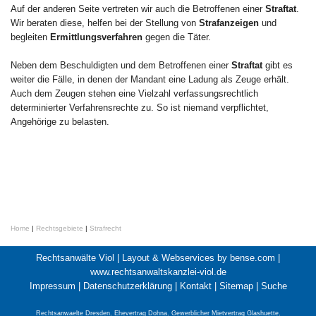
Auf der anderen Seite vertreten wir auch die Betroffenen einer
Straftat
.
Wir beraten diese, helfen bei der Stellung von
Strafanzeigen
und
begleiten
Ermittlungsverfahren
gegen die Täter.
Neben dem Beschuldigten und dem Betroffenen einer
Straftat
gibt es
weiter die Fälle, in denen der Mandant eine Ladung als Zeuge erhält.
Auch dem Zeugen stehen eine Vielzahl verfassungsrechtlich
determinierter Verfahrensrechte zu. So ist niemand verpflichtet,
Angehörige zu belasten.
Home
|
Rechtsgebiete
|
Strafrecht
Rechtsanwälte Viol |
Layout & Webservices by bense.com
|
www.rechtsanwaltskanzlei-viol.de
Impressum
|
Datenschutzerklärung
|
Kontakt
|
Sitemap
|
Suche
Rechtsanwaelte Dresden
,
Ehevertrag Dohna
,
Gewerblicher Mietvertrag Glashuette
,