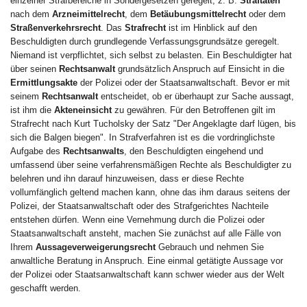
einzelner Strafbereiche in Sondergesetzen geregelt, z. B.
Straftaten
nach dem
Arzneimittelrecht
, dem
Betäubungsmittelrecht
oder dem
Straßenverkehrsrecht
. Das
Strafrecht
ist im Hinblick auf den
Beschuldigten durch grundlegende Verfassungsgrundsätze geregelt.
Niemand ist verpflichtet, sich selbst zu belasten. Ein Beschuldigter hat
über seinen
Rechtsanwalt
grundsätzlich Anspruch auf Einsicht in die
Ermittlungsakte
der Polizei oder der Staatsanwaltschaft. Bevor er mit
seinem
Rechtsanwalt
entscheidet, ob er überhaupt zur Sache aussagt,
ist ihm die
Akteneinsicht
zu gewähren. Für den Betroffenen gilt im
Strafrecht nach Kurt Tucholsky der Satz "Der Angeklagte darf lügen, bis
sich die Balgen biegen". In Strafverfahren ist es die vordringlichste
Aufgabe des
Rechtsanwalts
, den Beschuldigten eingehend und
umfassend über seine verfahrensmäßigen Rechte als Beschuldigter zu
belehren und ihn darauf hinzuweisen, dass er diese Rechte
vollumfänglich geltend machen kann, ohne das ihm daraus seitens der
Polizei, der Staatsanwaltschaft oder des Strafgerichtes Nachteile
entstehen dürfen. Wenn eine Vernehmung durch die Polizei oder
Staatsanwaltschaft ansteht, machen Sie zunächst auf alle Fälle von
Ihrem
Aussageverweigerungsrecht
Gebrauch und nehmen Sie
anwaltliche Beratung in Anspruch. Eine einmal getätigte Aussage vor
der Polizei oder Staatsanwaltschaft kann schwer wieder aus der Welt
geschafft werden.